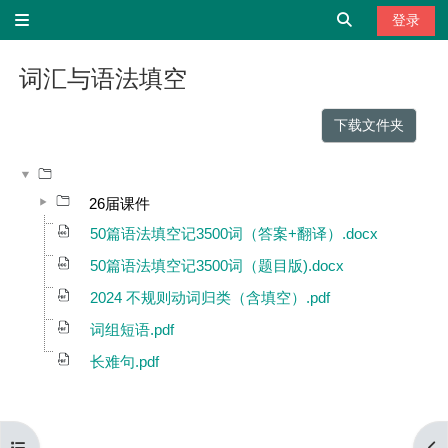
跳到主要内容
切换搜索输
登录
停靠面板
词汇与语法填空
完成条件
下载文件夹
26届课件
50篇语法填空记3500词（答案+翻译）.docx
50篇语法填空记3500词（题目版).docx
2024 不规则动词归类（含填空）.pdf
词组短语.pdf
长难句.pdf
打开课程索引
打