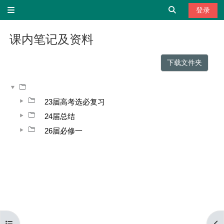
跳到主要内容
切换搜索输
登录
停靠面板
课内笔记及资料
完成条件
下载文件夹
23届高考选必复习
24届总结
26届必修一
打开课程索引
打