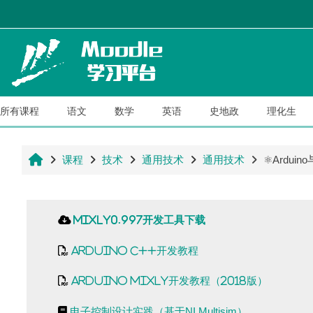
跳到主要内容
所有课程
语文
数学
英语
史地政
理化生
首页
课程
技术
通用技术
通用技术
⚛Ardui
章节大纲
Mixly0.997开发工具下载
Arduino C++开发教程
Arduino Mixly开发教程（2018版）
电子控制设计实践（基于NI Multisim）