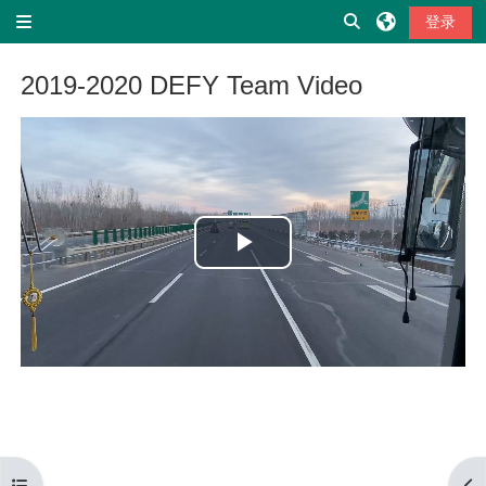
跳到主要内容
切换搜索输入
登录
停靠面板
2019-2020 DEFY Team Video
完成条件
播
放
视
频
打开课程索引
打