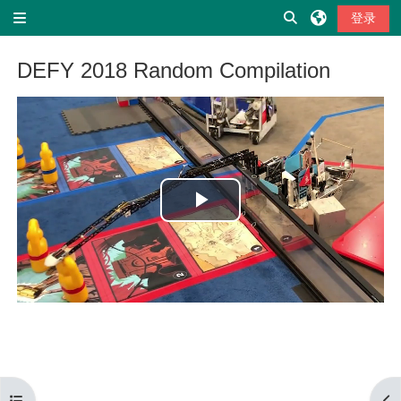
跳到主要内容
切换搜索输入
登录
停靠面板
DEFY 2018 Random Compilation
完成条件
播
放
视
频
打开课程索引
打