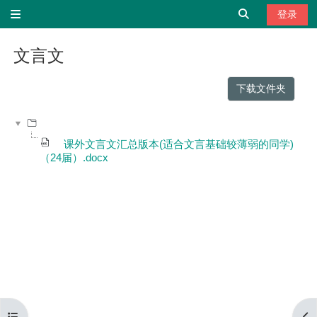
跳到主要内容
切换搜索输
登录
停靠面板
文言文
完成条件
下载文件夹
课外文言文汇总版本(适合文言基础较薄弱的同学)
（24届）.docx
打开课程索引
打