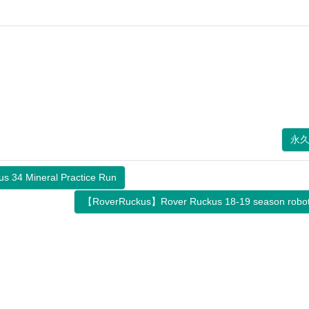
永
s 34 Mineral Practice Run
【RoverRuckus】Rover Ruckus 18-19 season robot 