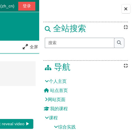
zh_cn)‎
登录
版块
全站搜索
搜索
全屏
搜索
导航
个人主页
站点首页
网站页面
我的课程
课程
reveal video ▶︎
综合实践