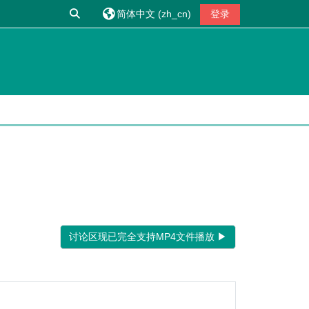
切换搜索输入
简体中文 ‎(zh_cn)‎
登录
讨论区现已完全支持MP4文件播放 ▶︎