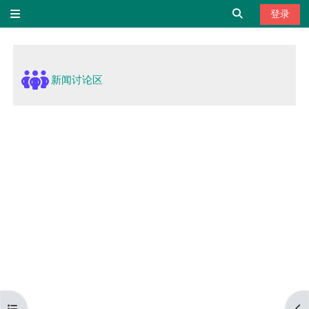
跳到主要内容
切换搜索输
登录
停靠面板
章节大纲
新闻讨论区
打开课程索引
打