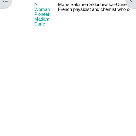
A
Marie
Salomea
Sk
ł
odowska
–
Curie
was
Woman
French
physicist
and
chemist
who
cond
Pioneer:
Madam
Curie