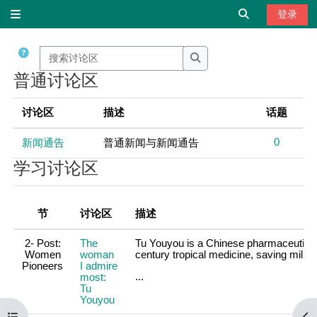
跳到主要内容
切换搜索输
登录
停靠面板
搜索讨论区
搜索讨论区
普通讨论区
讨论区
描述
话题
0
新闻通告
普通新闻与新闻通告
学习讨论区
节
讨论区
描述
2- Post:
The
Tu
Youyou
is
a
Chinese
pharmaceutica
Women
woman
century
tropical
medicine
,
saving
millio
Pioneers
I admire
...
most:
Tu
Youyou
打开课程索引
打