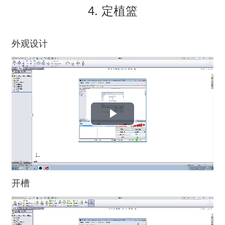
4. 定植篮
外观设计
播
放
视
开槽
频