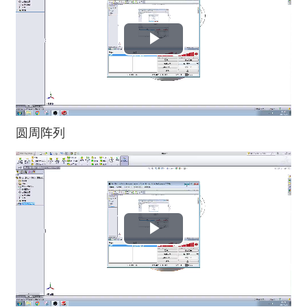
播
放
视
圆周阵列
频
播
放
视