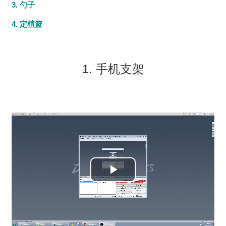
3. 勺子
4. 定植篮
1. 手机支架
播
放