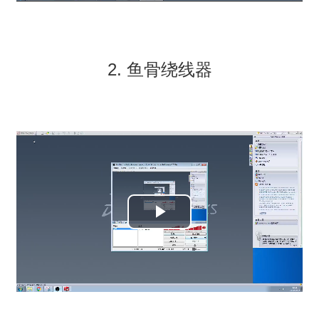
视
频
2. 鱼骨绕线器
播
放
视