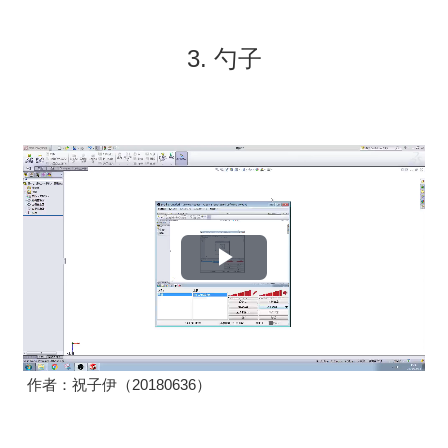
频
3. 勺子
播
放
视
作者：祝子伊（20180636）
频