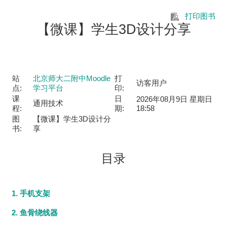
跳到主要内容
打印图书
【微课】学生3D设计分享
站
北京师大二附中Moodle
打
访客用户
点:
学习平台
印:
课
日
2026年08月9日 星期日
通用技术
程:
期:
18:58
图
【微课】学生3D设计分
书:
享
目录
1. 手机支架
2. 鱼骨绕线器